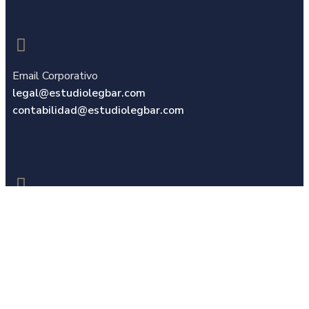
Email Corporativo
legal@estudiolegbar.com
contabilidad@estudiolegbar.com​
Horario laboral
8am a 6pm, de lunes a jueves 8am a 5pm,
viernes
9am a 1pm, sábados